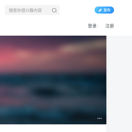
发布
登录
注册
1187W+
444W+
22