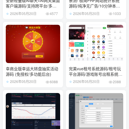
全新轻量级AI聊天+AI网关桌面
亲测! 极简PHP网站统计系统
客户端源码/支持跨平台/多模
源码/纯净无广告/10分钟本地
型多密钥接入
部署免第三方监控
2026年05月20日
2026年05月20日
4577
1033
幸商业版幸运大转盘抽奖活动
完美vue租号系统源码/租号玩
源码 (免授权/多功能后台)
平台源码/游戏账号出租系统/
虚拟账号出租平台源码
2026年05月20日
2026年05月20日
6088
2088