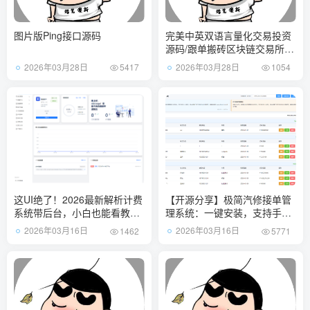
图片版Ping接口源码
完美中英双语言量化交易投资
源码/跟单搬砖区块链交易所源
码/前端uniapp纯源码+后端
2026年03月28日
2026年03月28日
5417
1054
这UI绝了！2026最新解析计费
【开源分享】极简汽修接单管
系统带后台，小白也能看教程
理系统：一键安装，支持手
一键搭建，功能无删减
机/PC多端同步
2026年03月16日
2026年03月16日
1462
5771