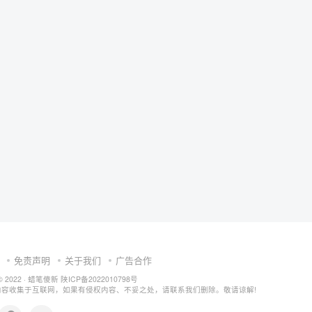
免责声明
关于我们
广告合作
© 2022 ·
蜡笔傻新
陕ICP备2022010798号
内容收集于互联网，如果有侵权内容、不妥之处，请联系我们删除。敬请谅解!