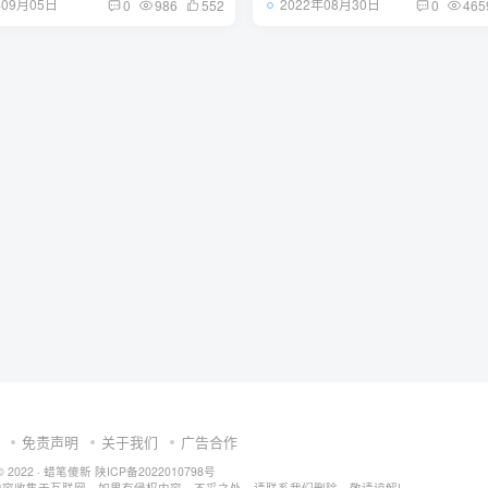
年09月05日
2022年08月30日
0
986
552
0
465
免责声明
关于我们
广告合作
© 2022 ·
蜡笔傻新
陕ICP备2022010798号
内容收集于互联网，如果有侵权内容、不妥之处，请联系我们删除。敬请谅解!