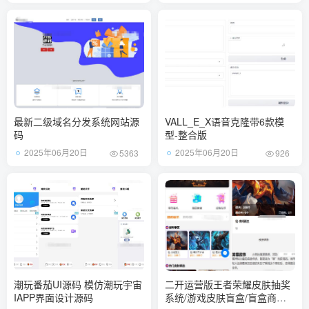
最新二级域名分发系统网站源
VALL_E_X语音克隆带6款模
码
型-整合版
2025年06月20日
2025年06月20日
5363
926
潮玩番茄UI源码 模仿潮玩宇宙
二开运营版王者荣耀皮肤抽奖
IAPP界面设计源码
系统/游戏皮肤盲盒/盲盒商城