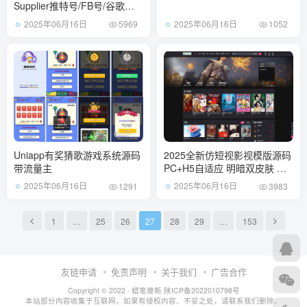
Supplier推特号/FB号/谷歌号/
小火箭Ws/Channel社交账
2025年06月16日
2025年06月16日
5969
1052
Uniapp有奖猜歌游戏系统源码
2025全新仿短视影视模版源码
带流量主
PC+H5自适应 明暗双皮肤 苹
果CMS系统
2025年06月16日
2025年06月16日
1291
3983
1
…
25
26
27
28
29
…
153
友链申请
免责声明
关于我们
广告合作
Copyright © 2022 ·
蜡笔傻新
陕ICP备2022010798号
本站部分内容收集于互联网，如果有侵权内容、不妥之处，请联系我们删除。