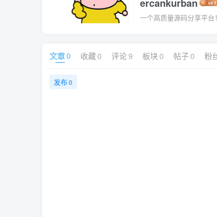
ercankurban
一个高质量源码分享平台
文章
0
收藏
0
评论
9
板块
0
帖子
0
粉
发布
0