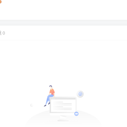
！
丝
0