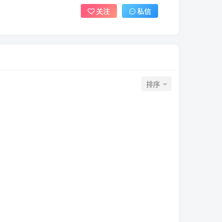
关注
私信
排序