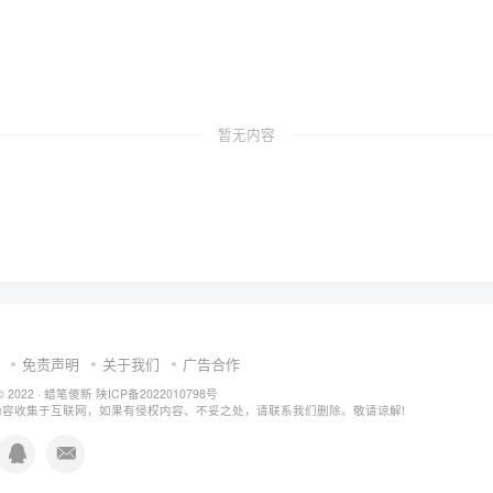
暂无内容
免责声明
关于我们
广告合作
© 2022 ·
蜡笔傻新
陕ICP备2022010798号
内容收集于互联网，如果有侵权内容、不妥之处，请联系我们删除。敬请谅解!