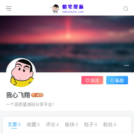
关注
私信
我心飞翔
一个高质量源码分享平台！
文章
0
收藏
0
评论
4
板块
0
帖子
0
粉丝
0