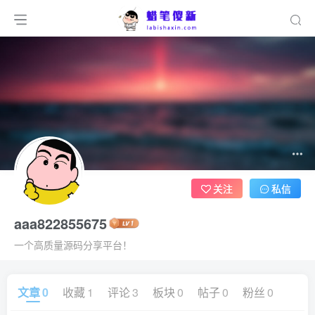
关注
私信
aaa822855675
一个高质量源码分享平台！
文章
0
收藏
1
评论
3
板块
0
帖子
0
粉丝
0