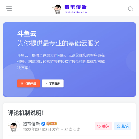
傻新
平台
评论机制说明！
蜡笔傻新
关注
私信
2022年08月03日 发布
81次阅读