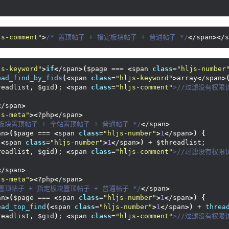
js-comment"
>
/* 置顶帖子 + 指定板块帖子 + 普通帖子 */
<
/span
><
/s
js-keyword"
>
if
<
/span
>(
$page === 
<
span 
class
=
"hljs-number
ead_find_by_fids
(<
span 
class
=
"hljs-keyword"
>
array
<
/span
>
readlist, $gid
)
; 
<
span 
class
=
"hljs-comment"
>//过滤没有权限
<
/span
>
js-meta"
><
?php
<
/span
>
定板块置顶帖子 + 全站置顶帖子 + 普通帖子 */
<
/span
>
an
>(
$page === 
<
span 
class
=
"hljs-number"
>
1
<
/span
>)
{
(<
span 
class
=
"hljs-number"
>
1
<
/span
>)
 + $threadlist;
readlist, $gid
)
; 
<
span 
class
=
"hljs-comment"
>//过滤没有权限
<
/span
>
js-meta"
><
?php
<
/span
>
站置顶帖子 + 指定板块置顶帖子 + 普通帖子 */
<
/span
>
an
>(
$page === 
<
span 
class
=
"hljs-number"
>
1
<
/span
>)
{
ead_top_find
(<
span 
class
=
"hljs-number"
>
1
<
/span
>)
 + 
threa
readlist, $gid
)
; 
<
span 
class
=
"hljs-comment"
>//过滤没有权限