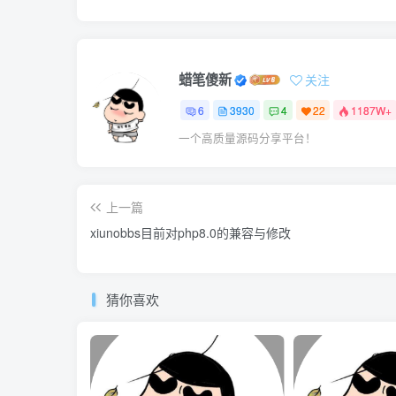
}
<
span 
class
=
"hljs-meta"
>
?
><
/span
>
蜡笔傻新
关注
6
3930
4
22
1187W+
一个高质量源码分享平台！
上一篇
xiunobbs目前对php8.0的兼容与修改
猜你喜欢