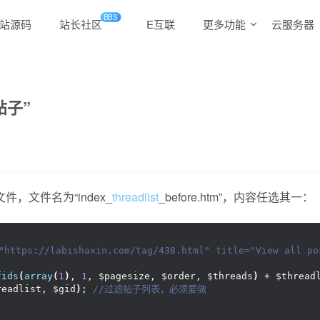
BBS
站源码
站长社区
E互联
更多功能
云服务器
帖子”
，文件名为“index_
threadlist
_before.htm”，内容任选其一：
"https://labishaxin.com/tag/438.html" title="View all 
fids
(
array
(
1
)
, 
1
, $pagesize, $order, $threads
)
 + $thread
readlist, $gid
)
;
 //过滤帖子列表，必须要做