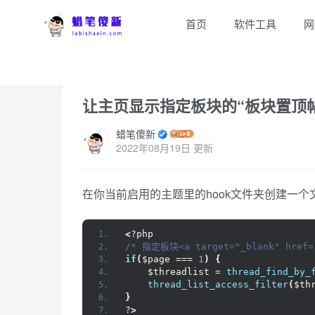
首页
软件工具
网
首页
Xiuno专区
Xiuno教程
正文
让主页显示指定板块的“板块置顶
蜡笔傻新
2022年08月19日 更新
在你当前启用的主题里的hook文件夹创建一个文件
<
?php 
/* 指定板块<a target="_blank" href=
if
(
$page === 
1
)
{
    $threadlist = 
thread_find_by_
thread_list_access_filter
(
$th
}
?
>