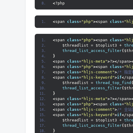
<
?php
<
span 
class
=
"php"
><
span 
class
=
"hl
<
span 
class
=
"php"
><
span 
class
=
"hl
    $threadlist = $toplist3 + 
thr
thread_list_access_filter
(
$th
}
<
span 
class
=
"hljs-meta"
>
?
><
/span
>
<
span 
class
=
"php"
><
span 
class
=
"hl
<
span 
class
=
"hljs-comment"
>
/* 指
<
span 
class
=
"hljs-keyword"
>
if
<
/sp
    $threadlist = 
thread_top_find
thread_list_access_filter
(
$th
}
<
span 
class
=
"hljs-meta"
>
?
><
/span
>
<
span 
class
=
"php"
><
span 
class
=
"hl
<
span 
class
=
"hljs-comment"
>
/* 全
<
span 
class
=
"hljs-keyword"
>
if
<
/sp
    $threadlist = $toplist3 + 
thr
thread_list_access_filter
(
$th
}