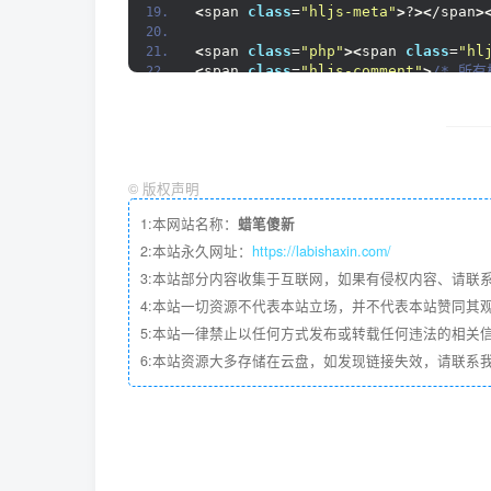
<
span 
class
=
"hljs-meta"
>
?
><
/span
>
<
span 
class
=
"php"
><
span 
class
=
"hl
<
span 
class
=
"hljs-comment"
>
/* 所
<
span 
class
=
"hljs-keyword"
>
if
<
/sp
    $threadlist_alltop = 
<
span 
cl
<
span 
class
=
"hljs-keyword"
>
fo
        $r = 
thread_top_find
(
 $va
        $threadlist_alltop = 
arra
©
版权声明
}
    $threadlist = $threadlist_all
1:本网站名称：
蜡笔傻新
thread_list_access_filter
(
$th
}
2:本站永久网址：
https://labishaxin.com/
<
span 
class
=
"hljs-meta"
>
?
><
/span
>
3:本站部分内容收集于互联网，如果有侵权内容、请联
4:本站一切资源不代表本站立场，并不代表本站赞同其
<
span 
class
=
"php"
><
span 
class
=
"hl
<
span 
class
=
"hljs-comment"
>
/* 全
5:本站一律禁止以任何方式发布或转载任何违法的相关
<
span 
class
=
"hljs-keyword"
>
if
<
/sp
6:本站资源大多存储在云盘，如发现链接失效，请联系
    $threadlist_alltop = 
<
span 
cl
<
span 
class
=
"hljs-keyword"
>
fo
        $r = 
thread_top_find
(
 $va
        $threadlist_alltop = 
arra
}
    $threadlist = $toplist3 + $th
thread_list_access_filter
(
$th