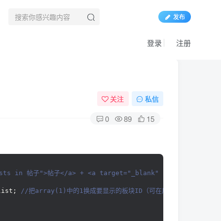
发布
登录
注册
关注
私信
0
89
15
posts in 帖子">帖子</a> + <a target="_blank" href="https:
list;
 //把array(1)中的1换成要显示的板块ID（可在后台看到）