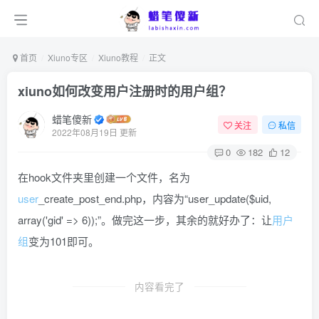
首页
Xiuno专区
Xiuno教程
正文
xiuno如何改变用户注册时的用户组？
蜡笔傻新
关注
私信
2022年08月19日 更新
0
182
12
在hook文件夹里创建一个文件，名为
user
_create_post_end.php，内容为“user_update($uid,
array('gid' => 6));”。做完这一步，其余的就好办了：让
用户
组
变为101即可。
内容看完了