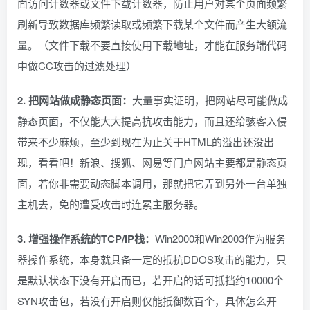
面访问计数器或文件下载计数器，防止用户对某个页面频繁
刷新导致数据库频繁读取或频繁下载某个文件而产生大额流
量。（文件下载不要直接使用下载地址，才能在服务端代码
中做CC攻击的过滤处理）
2. 把网站做成静态页面：
大量事实证明，把网站尽可能做成
静态页面，不仅能大大提高抗攻击能力，而且还给骇客入侵
带来不少麻烦，至少到现在为止关于HTML的溢出还没出
现，看看吧！新浪、搜狐、网易等门户网站主要都是静态页
面，若你非需要动态脚本调用，那就把它弄到另外一台单独
主机去，免的遭受攻击时连累主服务器。
3. 增强操作系统的TCP/IP栈：
Win2000和Win2003作为服务
器操作系统，本身就具备一定的抵抗DDOS攻击的能力，只
是默认状态下没有开启而已，若开启的话可抵挡约10000个
SYN攻击包，若没有开启则仅能抵御数百个，具体怎么开