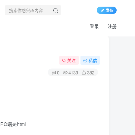
发布
登录
注册
关注
私信
0
4139
382
C端是html