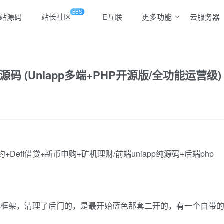
BBS
站源码
站长社区
E互联
更多功能
云服务器
 (Uniapp多端+PHP开源版/全功能运营级)
efi借贷+新币申购+矿机理财/前端uniapp纯源码+后端php
hp框架，清理了后门的，是最开始蓝色那套二开的，有一个自带的P