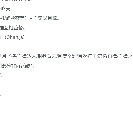
能补昨天。
机/戒熬夜等）+ 自定义目标。
数据互相监督。
hart.js）。
月坚持/自律达人/钢铁意志/月度全勤/百次打卡/高阶自律/自律
，服务端保存偏好。
送。
。