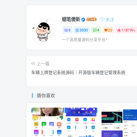
蜡笔傻新
关注
6
3930
4
22
1187W+
一个高质量源码分享平台！
上一篇
车辆上牌登记系统源码｜开源版车辆登记管理系统
猜你喜欢