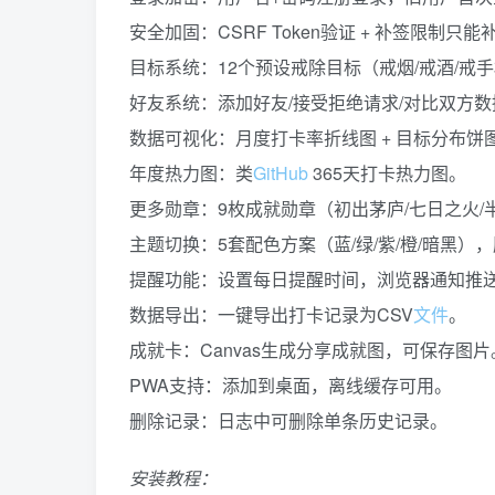
安全加固：CSRF Token验证 + 补签限制只
目标系统：12个预设戒除目标（戒烟/戒酒/戒手
好友系统：添加好友/接受拒绝请求/对比双方
数据可视化：月度打卡率折线图 + 目标分布饼图（C
年度热力图：类
GitHub
365天打卡热力图。
更多勋章：9枚成就勋章（初出茅庐/七日之火/半
主题切换：5套配色方案（蓝/绿/紫/橙/暗黑）
提醒功能：设置每日提醒时间，浏览器通知推
数据导出：一键导出打卡记录为CSV
文件
。
成就卡：Canvas生成分享成就图，可保存图片
PWA支持：添加到桌面，离线缓存可用。
删除记录：日志中可删除单条历史记录。
安装教程：