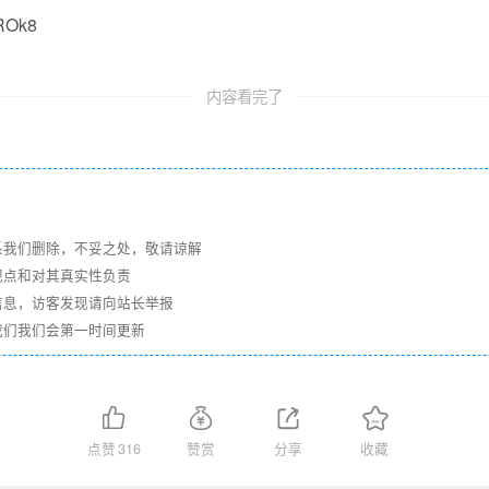
nROk8
内容看完了
系我们删除，不妥之处，敬请谅解
观点和对其真实性负责
信息，访客发现请向站长举报
我们我们会第一时间更新
点赞
316
赞赏
分享
收藏