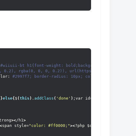
atar
(
get_the_author_meta
(
'ID'
)
)
; ?
><
/a
>
den=
"true"
><
/i
>
<
?php 
the_author
()
; ?
>
の碎碎念
<
/p
><
/br
>
a-hidden=
"true"
><
/i
>
<
?php 
the_time
(
'Y年n月j日 G:i D'
)
; ?
>
 #wiiuii-bt h1{font-weight: bold;background-color: #f6f6
, 0.2), rgba(0, 0, 0, 0.2)), url(https://www.cunshao.com
color: #2997f7;*/
 border-radius: 10px; color: #2997f7; f
e
}
else
{
$
(
this
)
.
addClass
(
'done'
)
;var id=$
(
this
)
.
data
(
"id"
 #wiiuii-bt h1{font-weight: bold;background-color: #f6f6
, 0.2), rgba(0, 0, 0, 0.2)), url(https://www.cunshao.com
olor:
 #2997f7; border-radius: 10px; color: #FFFFFF; font
trong
><
/h1
>
<
span style=
"color: #ff0000;"
><
?php $count_posts = 
wp_co
e
}
else
{
$
(
this
)
.
addClass
(
'done'
)
;var id=$
(
this
)
.
data
(
"id"
ar
(
'paged'
))
 ? 
get_query_var
(
'paged'
)
:
1
;  
php the_ID(); ?>"
class
=
"favorite<?php if(isset($_COOKIE
 $limit=
6
 . 
'&paged='
 . $paged
)
;
if
(
have_posts
())
:
whil
trong
><
/h1
>
<
span style=
"color: #ff0000;"
><
?php $count_posts = 
wp_co