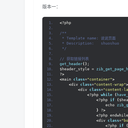
版本一：
<
?php
/**
 * Template name: 说说页面
 * Description:   shuoshuo
 */
// 获取链接列表
get_header
()
;
$header_style = 
zib_get_page_
?
>
<
main 
class
=
"container"
>
<
div 
class
=
"content-wrap"
<
div 
class
=
"content-l
<
?php 
while
(
have
<
?php 
if
(
$he
                    echo 
zib_
}
 ?
>
<
?php endwhil
<
div 
class
=
"b
<
?php 
if