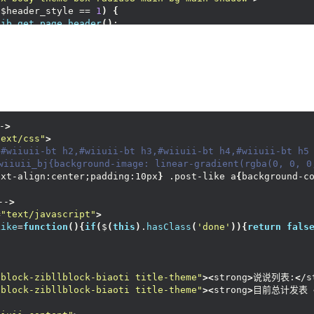
div 
class
=
"wiiuii-avatar"
>
(
$header_style == 
1
)
{
<
a href=
"<?php bloginfo('url'); ?>"
><
?php echo 
get_av
zib_get_page_header
()
;
/div
>
div 
class
=
"gd"
>
www.
cunshao
.
com
--
>
<
p id=
"wiiuii-content"
><
i 
class
=
"fa fa-user"
 aria-hid
text/css"
>
<
p id=
"wiiuii-content1"
><
i 
class
=
"fa fa-calendar"
 ari
,#wiiuii-bt h2,#wiiuii-bt h3,#wiiuii-bt h4,#wiiuii-bt h5
/div
>
wiiuii_bj{background-image: linear-gradient(rgba(0, 0, 0
/div
>
ext-align:right;padding:10px
}
 .post-like a
{
/*background-
<
hr 
class
=
"wiiuii-hr"
>
div 
class
=
"wiiuii_frame"
>
--
>
-
>
<
div 
class
=
"wiiuii-h2"
>
=
"text/javascript"
>
text/css"
>
<
h2
><
?php 
the_title
()
;?
><
/h2
>
Like
=
function
(){
if
(
$
(
this
)
.
hasClass
(
'done'
)){
return
fals
,#wiiuii-bt h2,#wiiuii-bt h3,#wiiuii-bt h4,#wiiuii-bt h5
<
/div
>
wiiuii_bj{background-image: linear-gradient(rgba(0, 0, 0
<
div id=
"article"
class
=
"wp-posts-content"
>
ext-align:center;padding:10px
}
 .post-like a
{
background-c
<
div id=
"wiiuii-bt"
>
<
?php 
the_content
()
; ?
>
-block-zibllblock-biaoti title-theme"
><
strong
>
说说列表:
<
/s
--
>
<
/div
>
-block-zibllblock-biaoti title-theme"
><
strong
>
目前总计发表 
=
"text/javascript"
>
<
/div
>
Like
=
function
(){
if
(
$
(
this
)
.
hasClass
(
'done'
)){
return
fals
/div
>
iiuii-content"
>
!--点赞功能开始--
>
>
div 
class
=
"post-like"
>
mit = 
get_option
(
'posts_per_page'
)
;$paged = 
(
get_query_v
<
a href=
"javascript:;"
 data-action=
"ding"
 data-id=
"<?
ts
(
'post_type=shuoshuo&post_status=publish&showposts='
 .
-block-zibllblock-biaoti title-theme"
><
strong
>
说说列表:
<
/s
<
/a
>
-block-zibllblock-biaoti title-theme"
><
strong
>
目前总计发表 
<
/div
>
div 
class
=
"typebox wiiuii_bj"
>
/div
>
<
a 
class
=
"shuoshuo-icon"
><
/a
>