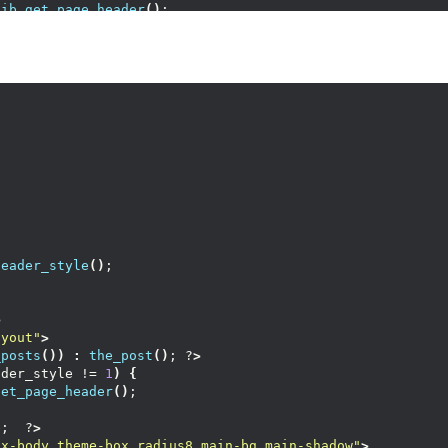
zib_get_page_header
()
;
www.
cunshao
.
com
--
>
text/css"
>
,#wiiuii-bt h2,#wiiuii-bt h3,#wiiuii-bt h4,#wiiuii-bt h5
wiiuii_bj{background-image: linear-gradient(rgba(0, 0, 0
ext-align:center;padding:10px
}
 .post-like a
{
background-c
--
>
=
"text/javascript"
>
Like
=
function
(){
if
(
$
(
this
)
.
hasClass
(
'done'
)){
return
fals
-block-zibllblock-biaoti title-theme"
><
strong
>
说说列表:
<
/s
header_style
()
;
-block-zibllblock-biaoti title-theme"
><
strong
>
目前总计发表 
iiuii-content"
>
>
ayout"
>
mit = 
get_option
(
'posts_per_page'
)
;$paged = 
(
get_query_v
_posts
())
:
the_post
()
; ?
>
ts
(
'post_type=shuoshuo&post_status=publish&showposts='
 .
ader_style != 
1
)
{
get_page_header
()
;
div 
class
=
"typebox wiiuii_bj"
>
<
a 
class
=
"shuoshuo-icon"
><
/a
>
e;  ?
>
div 
class
=
"typeafter"
>
ox-body theme-box radius8 main-bg main-shadow"
>