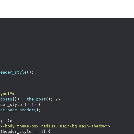
header_style
()
;
>
ayout"
>
_posts
())
:
the_post
()
; ?
>
ader_style != 
1
)
{
get_page_header
()
;
e;  ?
>
ox-body theme-box radius8 main-bg main-shadow"
>
(
$header_style == 
1
)
{