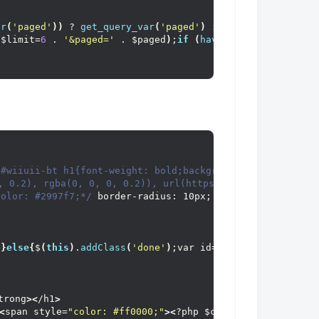
ar
(
'paged'
))
 ? 
get_query_var
(
'paged'
)
:
1
;  
atar
(
get_the_author_meta
(
'ID'
)
)
; ?
><
/a
>
 $limit=
6
 . 
'&paged='
 . $paged
)
;
if
(
have_posts
())
:
whil
den=
"true"
><
/i
>
<
?php 
the_author
()
; ?
>
の说说
<
/p
><
/br
>
 style=
"padding: 8px;"
><
?php 
previous_posts_link
(
'<butto
a-hidden=
"true"
><
/i
>
<
?php 
the_time
(
'Y年n月j日 G:i D'
)
; ?
>
atar
(
get_the_author_meta
(
'ID'
)
)
; ?
><
/a
>
den=
"true"
><
/i
>
<
?php 
the_author
()
; ?
>
の碎碎念
<
/p
><
/br
>
a-hidden=
"true"
><
/i
>
<
?php 
the_time
(
'Y年n月j日 G:i D'
)
; ?
>
 #wiiuii-bt h1{font-weight: bold;background-color: #f6f6
, 0.2), rgba(0, 0, 0, 0.2)), url(https://www.cunshao.com
color: #2997f7;*/
 border-radius: 10px; color: #2997f7; f
e
}
else
{
$
(
this
)
.
addClass
(
'done'
)
;var id=$
(
this
)
.
data
(
"id"
php the_ID(); ?>"
class
=
"favorite<?php if(isset($_COOKIE
trong
><
/h1
>
<
span style=
"color: #ff0000;"
><
?php $count_posts = 
wp_co