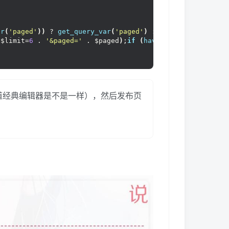
ar
(
'paged'
))
 ? 
get_query_var
(
'paged'
)
:
1
;  
php the_ID(); ?>"
class
=
"favorite<?php if(isset($_COOKIE
 $limit=
6
 . 
'&paged='
 . $paged
)
;
if
(
have_posts
())
:
whil
 style=
"padding: 5px;"
><
?php 
previous_posts_link
(
'<butto
知道经典编辑器是不是一样），然后发布页
atar
(
get_the_author_meta
(
'ID'
)
)
; ?
><
/a
>
den=
"true"
><
/i
>
<
?php 
the_author
()
; ?
>
の说说
<
/p
><
/br
>
 style=
"padding: 8px;"
><
?php 
previous_posts_link
(
'<butto
a-hidden=
"true"
><
/i
>
<
?php 
the_time
(
'Y年n月j日 G:i D'
)
; ?
>