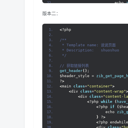
                        echo 
}
 ?
>
版本二：
<
!--说说主体开始
<
style type=
"
 #wiiuii-bt h1
/*图片背景*/
/*.
<
?php
                 .post-like
{
t
<
/style
>
/**
<
!--点赞功能js
 * Template name: 说说页面
<
script type
 * Description:   shuoshuo
                    $.fn.
post
 */
<
/script
>
<
/head
>
// 获取链接列表
<
body
>
get_header
()
;
<
h1 
class
=
"wp
$header_style = 
zib_get_page_
<
h1 
class
=
"wp
?
>
<
/br
>
<
main 
class
=
"container"
>
<
div 
class
=
"w
<
div 
class
=
"content-wrap"
<
ul
>
<
div 
class
=
"content-l
<
?php $li
<
?php 
while
(
have
query_pos
<
?php 
if
(
$he
<
li
>
                    echo 
zib_
<
}
 ?
>
<
?php endwhil
<
<
div 
class
=
"b