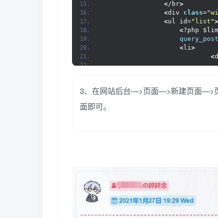
<
/br
>
<
<
<
div 
class
=
"w
<
<
<
ul id=
"list"
<
?php
<
<
?php $li
<
/li
>
query_pos
<
/ul
>
<
li
>
<
!--分页功能--
>
<
<
div 
class
=
"w
<
<
?php 
if
(
fun
<
<
<
/div
>
<
?php
<
<
/div
>
3、在网站后台—>页面—>新建页面—>
<
/li
>
<
!--说说主体结束
<
/ul
>
<
面即可。
<
/div
>
<
!--分页功能--
>
<
<
!----
>
<
div 
class
=
"w
<
!----
>
<
?php 
if
(
fun
<
?php 
comment
<
/div
>
<
<
/div
>
<
/div
>
<
<
/div
>
<
!--说说主体结束
<
?php 
get_sidebar
()
; ?
>
<
<
/main
>
<
?php
get_footer
()
;