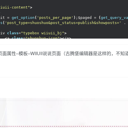
<
/div
>
<
/div
>
/div
>
/div
>
iiuii-content"
>
!----
>
!--点赞功能开始--
>
>
 endwhile;endif; ?
>
div 
class
=
"post-like"
>
mit = 
get_option
(
'posts_per_page'
)
;$paged = 
(
get_query_v
<
a href=
"javascript:;"
 data-action=
"ding"
 data-id=
"<?
ts
(
'post_type=shuoshuo&post_status=publish&showposts='
 .
<
/a
>
<
/div
>
div 
class
=
"typebox wiiuii_bj"
>
iiuii-fenye"
 style=
"text-align:center;font-weight:700;"
>
/div
>
<
a 
class
=
"shuoshuo-icon"
><
/a
>
ction_exists
(
'wp_pagenavi'
))
wp_pagenavi
()
;
else
{
 ?
><
div
!----
>
div 
class
=
"typeafter"
>
 endwhile;endif; ?
>
div 
class
=
"wiiuii-avatar"
>
页面属性–模板–WIIUII说说页面（古腾堡编辑器是这样的，不
<
a href=
"<?php bloginfo('url'); ?>"
><
?php echo 
get_av
www.
cunshao
.
com
--
>
/div
>
div 
class
=
"gd"
>
iiuii-fenye"
 style=
"text-align:center;font-weight:700;"
>
<
p id=
"wiiuii-content"
><
i 
class
=
"fa fa-user"
 aria-hid
ction_exists
(
'wp_pagenavi'
))
wp_pagenavi
()
;
else
{
 ?
><
div
<
p id=
"wiiuii-content1"
><
i 
class
=
"fa fa-calendar"
 ari
s_template
(
'/template/comments.php'
, 
true
)
; ?
>
/div
>
/div
>
www.
cunshao
.
com
--
>
<
hr 
class
=
"wiiuii-hr"
>
div 
class
=
"wiiuii_frame"
>
<
div 
class
=
"wiiuii-h2"
>
<
h2
><
?php 
the_title
()
;?
><
/h2
>
<
/div
>
<
div id=
"article"
class
=
"wp-posts-content"
>
<
div id=
"wiiuii-bt"
>
<
?php 
the_content
()
; ?
>