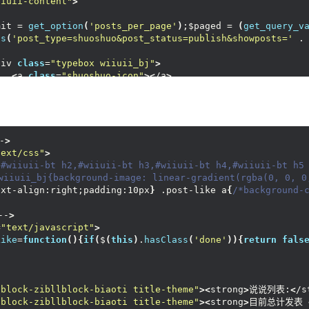
iiuii-content"
>
!----
>
div 
class
=
"typeafter"
>
 endwhile;endif; ?
>
div 
class
=
"wiiuii-avatar"
>
mit = 
get_option
(
'posts_per_page'
)
;$paged = 
(
get_query_v
<
a href=
"<?php bloginfo('url'); ?>"
><
?php echo 
get_av
ts
(
'post_type=shuoshuo&post_status=publish&showposts='
 .
/div
>
div 
class
=
"gd"
>
div 
class
=
"typebox wiiuii_bj"
>
iiuii-fenye"
 style=
"text-align:center;font-weight:700;"
>
<
p id=
"wiiuii-content"
><
i 
class
=
"fa fa-user"
 aria-hid
<
a 
class
=
"shuoshuo-icon"
><
/a
>
ction_exists
(
'wp_pagenavi'
))
wp_pagenavi
()
;
else
{
 ?
><
div
<
p id=
"wiiuii-content1"
><
i 
class
=
"fa fa-calendar"
 ari
div 
class
=
"typeafter"
>
/div
>
div 
class
=
"wiiuii-avatar"
>
/div
>
<
a href=
"<?php bloginfo('url'); ?>"
><
?php echo 
get_av
www.
cunshao
.
com
--
>
<
hr 
class
=
"wiiuii-hr"
>
/div
>
div 
class
=
"wiiuii_frame"
>
div 
class
=
"gd"
>
-
>
<
div 
class
=
"wiiuii-h2"
>
<
p id=
"wiiuii-content"
><
i 
class
=
"fa fa-user"
 aria-hid
text/css"
>
<
h2
><
?php 
the_title
()
;?
><
/h2
>
<
p id=
"wiiuii-content1"
><
i 
class
=
"fa fa-calendar"
 ari
,#wiiuii-bt h2,#wiiuii-bt h3,#wiiuii-bt h4,#wiiuii-bt h5
s_template
(
'/template/comments.php'
, 
true
)
; ?
>
<
/div
>
/div
>
wiiuii_bj{background-image: linear-gradient(rgba(0, 0, 0
<
div id=
"article"
class
=
"wp-posts-content"
>
/div
>
ext-align:right;padding:10px
}
 .post-like a
{
/*background-
<
div id=
"wiiuii-bt"
>
<
hr 
class
=
"wiiuii-hr"
>
<
?php 
the_content
()
; ?
>
div 
class
=
"wiiuii_frame"
>
--
>
<
/div
>
<
div 
class
=
"wiiuii-h2"
>
=
"text/javascript"
>
<
/div
>
<
h2
><
?php 
the_title
()
;?
><
/h2
>
Like
=
function
(){
if
(
$
(
this
)
.
hasClass
(
'done'
)){
return
fals
/div
>
<
/div
>
!--点赞功能开始--
>
<
div id=
"article"
class
=
"wp-posts-content"
>
div 
class
=
"post-like"
>
<
div id=
"wiiuii-bt"
>
<
a href=
"javascript:;"
 data-action=
"ding"
 data-id=
"<?
<
?php 
the_content
()
; ?
>
-block-zibllblock-biaoti title-theme"
><
strong
>
说说列表:
<
/s
<
/a
>
<
/div
>
-block-zibllblock-biaoti title-theme"
><
strong
>
目前总计发表 