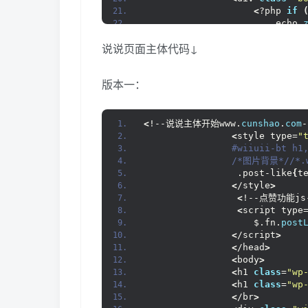
<
<
?php 
if
                        echo 
<
}
 ?
>
<
说说页面主体代码↓
<
!--说说主体开始
<
style type=
"
 #wiiuii-bt h1
版本一：
<
/*图片背景*/
/*.
<
                 .post-like
{
t
<
/style
>
<
<
!--点赞功能js
<
!--说说主体开始www.
cunshao
.
com
-
<
script type
<
style type=
"
                    $.fn.
post
 #wiiuii-bt h1
<
/script
>
/*图片背景*/
/*.
<
/head
>
                 .post-like
{
t
<
body
>
<
/style
>
<
h1 
class
=
"wp
<
!--点赞功能js
<
h1 
class
=
"wp
<
script type
<
/br
>
                    $.fn.
post
<
<
div 
class
=
"w
<
/script
>
<
<
ul id=
"list"
<
/head
>
<
<
?php $li
<
body
>
query_pos
<
h1 
class
=
"wp
<
li
>
<
h1 
class
=
"wp
<
<
/br
>
<