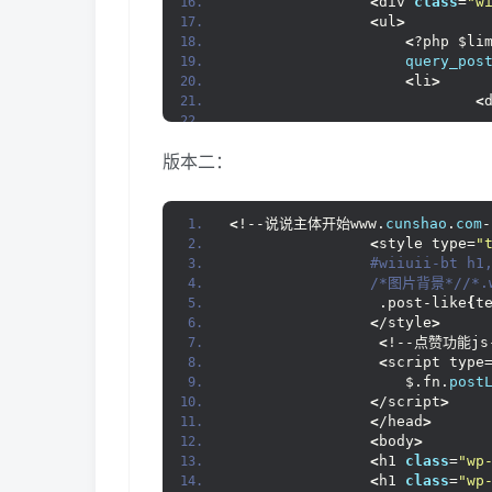
<
div 
class
=
"w
<
<
<
ul
>
<
?php
<
<
?php $li
<
/li
>
query_pos
<
/ul
>
<
<
li
>
<
!--分页功能--
>
<
<
<
div 
class
=
"w
<
?php 
if
(
fun
<
<
/div
>
版本二：
<
<
<
/div
>
<
<
!--说说主体结束
<
<
/div
>
<
<
<
!--说说主体开始www.
cunshao
.
com
-
<
!----
>
<
style type=
"
<
!----
>
 #wiiuii-bt h1
<
?php 
comment
<
/*图片背景*/
/*.
<
/div
>
<
                 .post-like
{
t
<
/div
>
<
/style
>
<
?php 
get_sidebar
()
; ?
>
<
<
!--点赞功能js
<
/main
>
<
script type
<
?php
                    $.fn.
post
get_footer
()
;
<
<
/script
>
<
<
/head
>
<
<
body
>
<
h1 
class
=
"wp
<
h1 
class
=
"wp