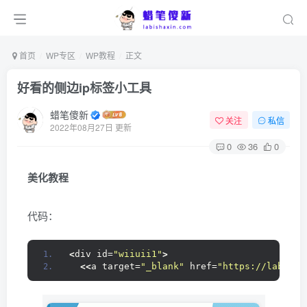
首页
WP专区
WP教程
正文
好看的侧边ip标签小工具
蜡笔傻新
关注
私信
2022年08月27日 更新
0
36
0
美化教程
代码：
<
div id=
"wiiuii1"
>
<<
a target=
"_blank"
 href=
"https://labisha