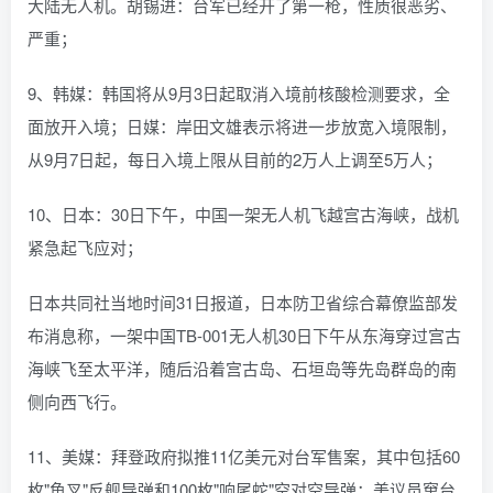
大陆无人机。胡锡进：台军已经开了第一枪，性质很恶劣、
严重；
9、韩媒：韩国将从9月3日起取消入境前核酸检测要求，全
面放开入境；日媒：岸田文雄表示将进一步放宽入境限制，
从9月7日起，每日入境上限从目前的2万人上调至5万人；
10、日本：30日下午，中国一架无人机飞越宫古海峡，战机
紧急起飞应对；
日本共同社当地时间31日报道，日本防卫省综合幕僚监部发
布消息称，一架中国TB-001无人机30日下午从东海穿过宫古
海峡飞至太平洋，随后沿着宫古岛、石垣岛等先岛群岛的南
侧向西飞行。
11、美媒：拜登政府拟推11亿美元对台军售案，其中包括60
枚"鱼叉"反舰导弹和100枚"响尾蛇"空对空导弹；美议员窜台