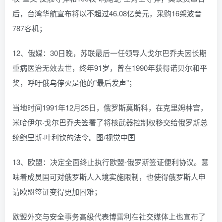
后，台湾华航宣布将以不超过46.08亿美元，采购16架波音
787客机；
12、俄媒：30日晚，苏联最后一任领导人戈尔巴乔夫因长期
重病医治无效去世，终年91岁，曾在1990年获得诺贝尔和平
奖，呼吁俄乌停火是他的"最后发声"；
当地时间1991年12月25日，俄罗斯莫斯科，在克里姆林宫，
米哈伊尔·戈尔巴乔夫签署了将核武器控制权移交给俄罗斯总
统鲍里斯·叶利钦的法令。图/视觉中国
13、欧盟：决定全面终止执行欧盟-俄罗斯签证便利协议。意
味着成员国可对俄罗斯人入境实施限制，也使得俄罗斯人申
请欧盟签证变得更加困难；
欧盟外交与安全事务高级代表博雷利在社交媒体上也宣布了