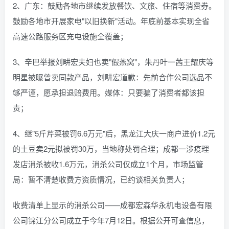
2、广东：鼓励各地市继续发放餐饮、文旅、住宿等消费券。
鼓励各地市开展家电"以旧换新"活动。年底前基本实现全省
高速公路服务区充电设施全覆盖；
3、辛巴举报刘畊宏夫妇也卖"假燕窝"，朱丹叶一茜王耀庆等
明星被曝曾卖同款产品，刘畊宏道歉：先前合作公司选品不
够严谨，愿承担退赔费用。媒体：只要骗了消费者都该担
责；
4、继"5斤芹菜被罚6.6万元"后，黑龙江大庆一商户进价1.2元
的土豆卖2元拟被罚30万，当地称处罚合理；成都一涉疫理
发店消杀被收1.6万元，消杀公司仅成立1个月，市场监管
局：暂不清楚收费方资质情况，已约谈相关负责人；
收费清单上显示的消杀公司——成都宏森华永机电设备有限
公司锦江分公司成立于今年7月12日。根据公开可查信息，