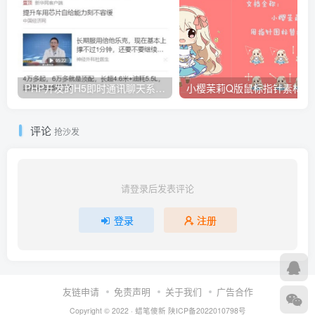
PHP开发的H5即时通讯聊天系统源码 带群聊 可封装APP
小樱茉莉Q版
评论
抢沙发
请登录后发表评论
登录
注册
友链申请
免责声明
关于我们
广告合作
Copyright © 2022 ·
蜡笔傻新
陕ICP备2022010798号