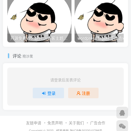
  align-items: center;
  justify-content: center;
  width: 50px;
  height: 40px;
  border-radius: 5px;
  background-image: linear-
gradient
(
to bottom
  overflow: hidden
开源免费WordPress博客主题–Concise
wordpress t
}
.business-chip .business-chip-line 
{
评论
抢沙发
  position: absolute;
  width: 
100
%;
  height: 1px;
  background-color:
 #333
}
请登录后发表评论
.business-chip .business-chip-line:nth-
child
(
登录
注册
  top: 13px
}
.business-chip .business-chip-line:nth-
child
(
  top: 20px
}
友链申请
免责声明
关于我们
广告合作
Copyright © 2022 ·
蜡笔傻新
陕ICP备2022010798号