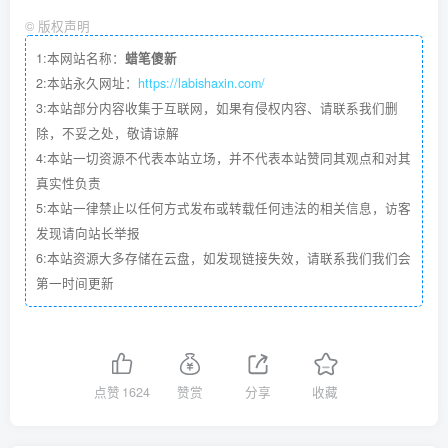
  height: inherit;
©
版权声明
  border-radius: 15px;
  color:
 #fff;
1:本网站名称：
蜡笔傻新
  text-shadow: 
0
 1px 1px 
rgba
(
0
,
0
,
0
,
0.3
)
;
2:本站永久网址：
https://labishaxin.com/
  box-shadow: 
0
 1px 10px 1px 
rgba
(
0
,
0
,
0
,
0.3
)
;
  backface-visibility: hidden;
3:本站部分内容收集于互联网，如果有侵权内容、请联系我们删
  background-image: linear-
gradient
(
to right
,
除，不妥之处，敬请谅解
  overflow: hidden
4:本站一切资源不代表本站立场，并不代表本站赞同其观点和对其
}
真实性负责
.business-front 
{
5:本站一律禁止以任何方式发布或转载任何违法的相关信息，访客
  transform: 
translateZ
(
0
)
}
发现请向站长举报
6:本站资源大多存储在云盘，如发现链接失效，请联系我们我们会
.business-strip-bottom,.business-strip-top 
{
第一时间更新
  position: absolute;
  right: 
0
;
  height: inherit;
  background-image: linear-
gradient
(
to bottom
  box-shadow: 
0
0
 10px 
0
rgba
(
0
,
0
,
0
,
0.5
)
}
点赞
1624
赞赏
分享
收藏
.business-strip-bottom 
{
  width: 200px;
  transform: 
skewX
(
-15deg
)
translateX
(
50px
)