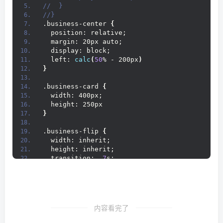
//  }
//}
.business-center 
{
  position: relative;
  margin: 20px auto;
  display: block;
  left: 
calc
(
50
% - 200px
)
}
.business-card 
{
  width: 400px;
  height: 250px
}
.business-flip 
{
  width: inherit;
  height: inherit;
  transition: 
.7
s;
  transform-style: preserve-3d;
  animation: business-flip 
2.5
s ease
}
.business-front,.business-back 
{
内容看完了
  position: absolute;
  width: inherit;