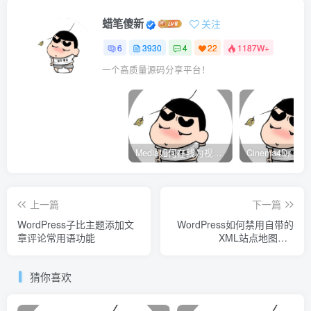
}
蜡笔傻新
关注
.business-strip-top 
{
6
3930
4
22
1187W+
  width: 180px;
  transform: 
skewX
(
20deg
)
translateX
(
50px
)
一个高质量源码分享平台！
}
.business-logo 
{
  position: absolute;
  top: 30px;
  right: 25px
}
Media如何在线为视频自动添加字幕？
.business-Invitation 
{
  position: relative;
  top: 20px;
上一篇
下一篇
  left: 25px;
WordPress子比主题添加文
WordPress如何禁用自带的
  text-transform: uppercase
章评论常用语功能
}
XML站点地图wp-
sitemap.xml
.business-chip 
{
  position: relative;
猜你喜欢
  top: 30px;
  left: 25px;
  display: flex;