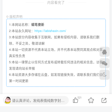
内容看完了
©
版权声明
1:本网站名称：
蜡笔傻新
2:本站永久网址：
https://labishaxin.com/
3:本站部分内容收集于互联网，如果有侵权内容、请联系我们删
除，不妥之处，敬请谅解
4:本站一切资源不代表本站立场，并不代表本站赞同其观点和对其
真实性负责
5:本站一律禁止以任何方式发布或转载任何违法的相关信息，访客
发现请向站长举报
6:本站资源大多存储在云盘，如发现链接失效，请联系我们我们会
第一时间更新
521
请认真评论，发纯表情纯数字封号处理。
点赞
521
赞赏
分享
收藏