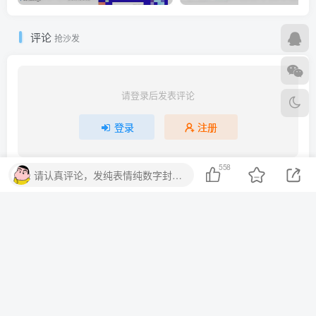
评论
抢沙发
请登录后发表评论
登录
注册
558
请认真评论，发纯表情纯数字封号处理。
友链申请
免责声明
关于我们
广告合作
Copyright © 2022 ·
蜡笔傻新
陕ICP备2022010798号
本站部分内容收集于互联网，如果有侵权内容、不妥之处，请联系我们删除。
敬请谅解!