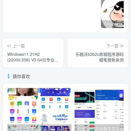
上一篇
下一篇
Windows11 21H2
乐融沃b2b2c商城程序源码
(22000.556) V3 64位专业版
蜡笔傻新亲测
蜡笔傻新亲测
猜你喜欢
新版本七彩影视双端源码 支持PC+WAP+APP三端 对接苹果CMS后台