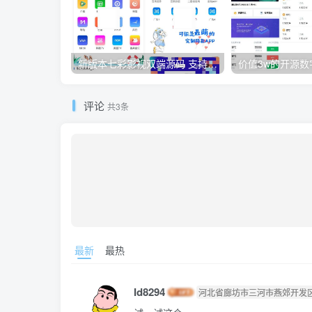
新版本七彩影视双端源码 支持PC+WAP+APP三端 对接苹果CMS后台
评论
共3条
最新
最热
Id8294
河北省廊坊市三河市燕郊开发区