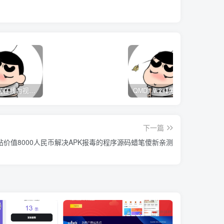
Media如何在线为视频自动添加字幕？
QMD1.7.2【免费音乐下载软件】
下一篇
某站价值8000人民币解决APK报毒的程序源码蜡笔傻新亲测