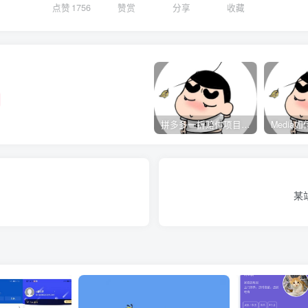
点赞
1756
赞赏
分享
收藏
拼多多一折赔付项目是怎么操作的？
​