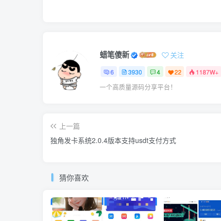
蜡笔傻新
关注
6
3930
4
22
1187W+
一个高质量源码分享平台！
上一篇
独角发卡系统2.0.4版本支持usdt支付方式
猜你喜欢