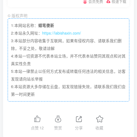
会员免费
极速下载
©
版权声明
1:本网站名称：
蜡笔傻新
2:本站永久网址：
https://labishaxin.com/
3:本站部分内容收集于互联网，如果有侵权内容、请联系我们删
除，不妥之处，敬请谅解
4:本站一切资源不代表本站立场，并不代表本站赞同其观点和对其
真实性负责
5:本站一律禁止以任何方式发布或转载任何违法的相关信息，访客
发现请向站长举报
6:本站资源大多存储在云盘，如发现链接失效，请联系我们我们会
第一时间更新
点赞
12
赞赏
分享
收藏