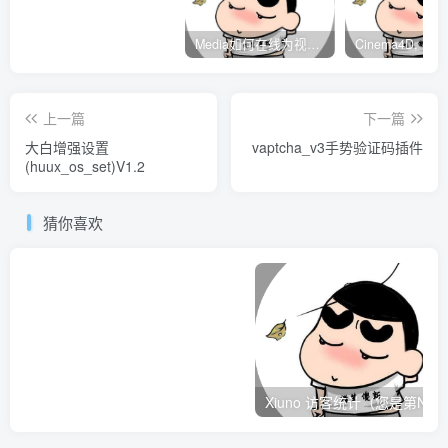
Media如何在线为视频自动添加字幕？
上一篇
下一篇
大白增强设置
vaptcha_v3手势验证码插件
(huux_os_set)V1.2
猜你喜欢
Xiuno 访客统计（您