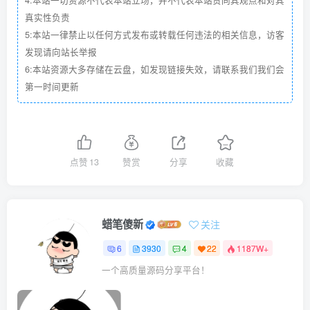
真实性负责
5:本站一律禁止以任何方式发布或转载任何违法的相关信息，访客
发现请向站长举报
6:本站资源大多存储在云盘，如发现链接失效，请联系我们我们会
第一时间更新
点赞
13
赞赏
分享
收藏
蜡笔傻新
关注
6
3930
4
22
1187W+
一个高质量源码分享平台！