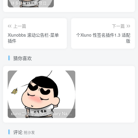
拼多多一折赔付项目是怎么操作的？
上一篇
下一篇
Xiunobbs 滚动公告栏-菜单
个Xiuno 性签名插件1.3 适配
插件
版
猜你喜欢
xiuno二级导航/Secondary Navigation(xn_nav_2)V1.6
评论
抢沙发