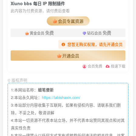
Xiuno bbs 每日 IP 限制插件
此内容为付费资源，请付费后查看
会员专属资源
免费
免费
黄金会员
钻石会员
您暂无购买权限，请先开通会员
开通会员
会员免费
极速下载
©
版权声明
1:本网站名称：
蜡笔傻新
2:本站永久网址：
https://labishaxin.com/
3:本站部分内容收集于互联网，如果有侵权内容、请联系我们删
除，不妥之处，敬请谅解
4:本站一切资源不代表本站立场，并不代表本站赞同其观点和对其
真实性负责
5:本站一律禁止以任何方式发布或转载任何违法的相关信息，访客