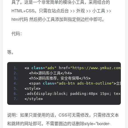
具了。这是一个非常简单的模块小工具，采用结合的
HTML+CSS。只需在站点后台 >> 外观 >> 小工具 >>
html代码 然后把小工具添加到指定侧边栏中即可。
代码：
等。
<
a 
class
=
"ads"
 href=
"https://www.ymkuz.com/"
 
<
h4
>
源码库小工具
<
/h4
>
<
h5
>
源码库推荐，安全有保障
<
/h5
>
<
span 
class
=
"ads-btn ads-btn-outline"
>
立即进
<
style
>
.ads
{
display:block; padding:40px 15px; text-a
<
/style
>
说明：如果只是使用的话，CSS可无需修改，只需修改文本
和跳转的网址即可。不需要圆边的话删除style=”border-