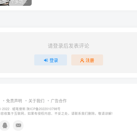
子比主题在首页添加一个多功能导航模块小工具
请登录后发表评论
登录
注册
免责声明
关于我们
广告合作
© 2022 ·
蜡笔傻新
陕ICP备2022010798号
内容收集于互联网，如果有侵权内容、不妥之处，请联系我们删除。敬请谅解!