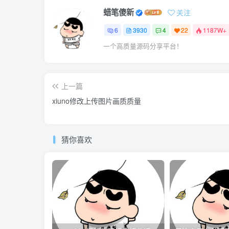
蜡笔傻新
关注
6
3930
4
22
1187W+
一个高质量源码分享平台！
上一篇
xiuno修改上传图片画质质量
猜你喜欢