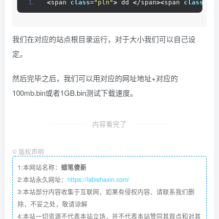
<
span 
class
=
"pln"
>
 dd 
<
/span
><
span 
class
=
"kw
我们在对应的站点根目录运行，对于大小我们可以自己设
定。
然后完毕之后，我们可以用对应的网址地址+对应的
100mb.bin或者1GB.bin测试下载速度。
内容看完了
©
版权声明
1:本网站名称：
蜡笔傻新
2:本站永久网址：
https://labishaxin.com/
3:本站部分内容收集于互联网，如果有侵权内容、请联系我们删
除，不妥之处，敬请谅解
4:本站一切资源不代表本站立场，并不代表本站赞同其观点和对其