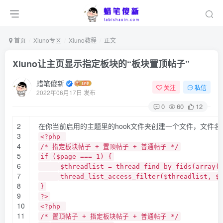
首页
Xiuno专区
Xiuno教程
正文
Xiuno让主页显示指定板块的“板块置顶帖子”
蜡笔傻新
关注
私信
2022年06月17日 发布
0
60
12
2
在你当前启用的主题里的hook文件夹创建一个文件，文件名为“index_
3
<?php
4
/* 指定板块帖子 + 置顶帖子 + 普通帖子 */
5
if
($page === 1) {
6
$threadlist = thread_find_by_fids(array(
7
thread_list_access_filter($threadlist, 
8
}
9
?>
10
<?php
11
/* 置顶帖子 + 指定板块帖子 + 普通帖子 */