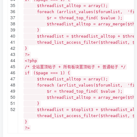
35
$threadlist_alltop = array();
36
foreach (arrlist_values($forumlist,
'fi
37
$r = thread_top_find( $value );
38
$threadlist_alltop = array_merge($th
39
}
40
$threadlist = $threadlist_alltop + $thre
41
thread_list_access_filter($threadlist, $
42
}
43
?>
44
<?php
45
/* 全站置顶帖子 + 所有板块置顶帖子 + 普通帖子 */
46
if
($page === 1) {
47
$threadlist_alltop = array();
48
foreach (arrlist_values($forumlist,
'fi
49
$r = thread_top_find( $value );
50
$threadlist_alltop = array_merge($th
51
}
52
$threadlist = $toplist3 + $threadlist_al
thread_list_access_filter($threadlist, $
}
?>