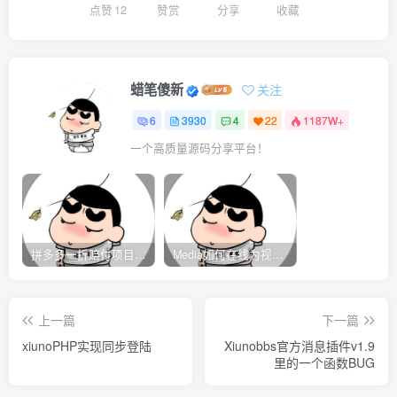
点赞
12
赞赏
分享
收藏
蜡笔傻新
关注
6
3930
4
22
1187W+
一个高质量源码分享平台！
拼多多一折赔付项目是怎么操作的？
Media如何在线为视频自动添加字幕？
上一篇
下一篇
xiunoPHP实现同步登陆
Xiunobbs官方消息插件v1.9
里的一个函数BUG