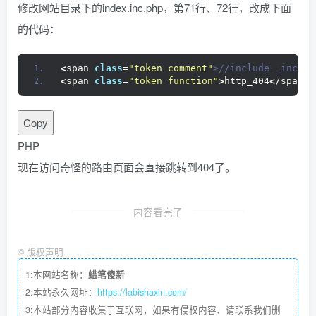
修改网站目录下的index.inc.php，第71行、72行，改成下面
的代码：
<
span 
class
=
"token comment"
>//include _includ
<
span 
class
=
"token function"
>
http_404
<
/span
><
Copy
PHP
现在访问奇怪的路由页面会直接跳转到404了。
内容看完了
©
版权声明
1:本网站名称：
蜡笔傻新
2:本站永久网址：
https://labishaxin.com/
3:本站部分内容收集于互联网，如果有侵权内容、请联系我们删